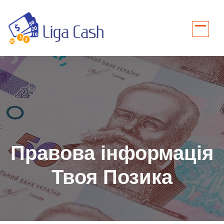
Перейти
до
контенту
Правова інформація
Твоя Позика