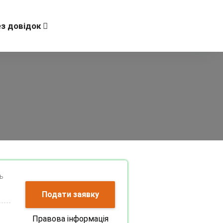
ез довідок
ь
Подати заявку
Правова інформація