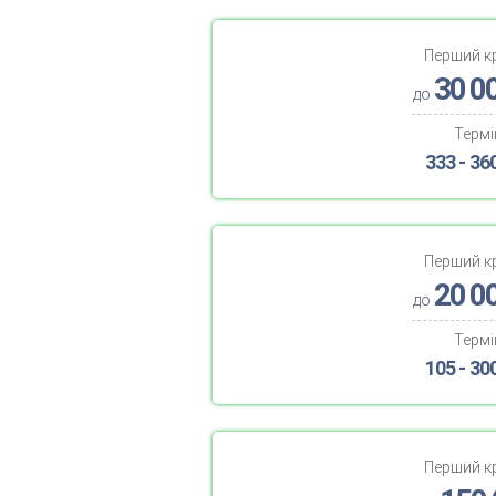
Перший к
30 0
до
Термі
333 - 36
Перший к
20 0
до
Термі
105 - 30
Перший к