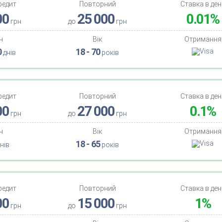
редит
Повторний
Ставка в ден
00
25 000
0.01%
грн
до
грн
н
Вік
Отримання
0
18 - 70
днів
років
редит
Повторний
Ставка в ден
00
27 000
0.1%
грн
до
грн
н
Вік
Отримання
18 - 65
нів
років
редит
Повторний
Ставка в ден
00
15 000
1%
грн
до
грн