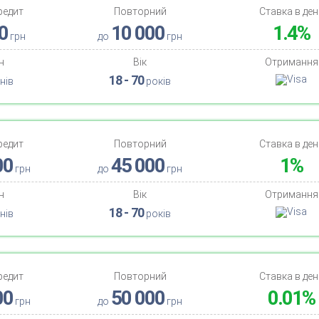
редит
Повторний
Ставка в ден
0
10 000
1.4%
грн
до
грн
н
Вік
Отримання
18 - 70
нів
років
редит
Повторний
Ставка в ден
00
45 000
1%
грн
до
грн
н
Вік
Отримання
18 - 70
нів
років
редит
Повторний
Ставка в ден
00
50 000
0.01%
грн
до
грн