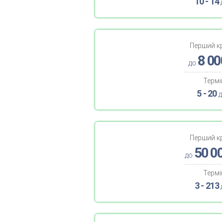
10 - 14
Перший к
8 00
до
Термі
5 - 20
д
Перший к
50 0
до
Термі
3 - 213