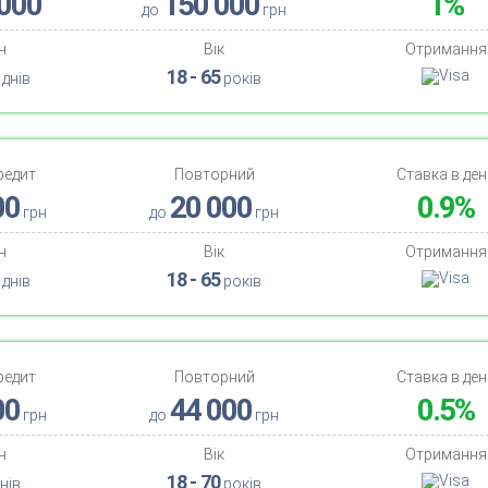
000
150 000
1%
до
грн
н
Вік
Отримання
18 - 65
днів
років
редит
Повторний
Ставка в ден
00
20 000
0.9%
грн
до
грн
н
Вік
Отримання
18 - 65
днів
років
редит
Повторний
Ставка в ден
00
44 000
0.5%
грн
до
грн
н
Вік
Отримання
18 - 70
нів
років