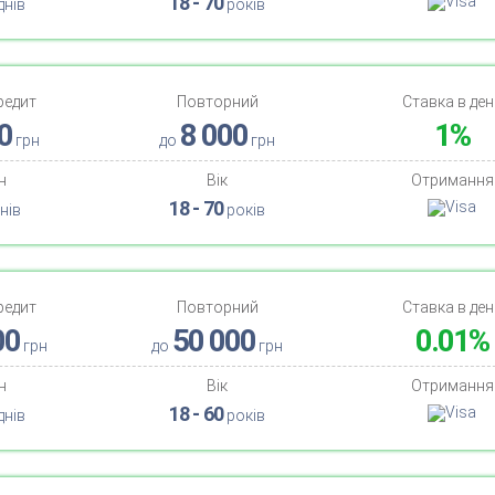
18 - 70
днів
років
редит
Повторний
Ставка в ден
0
8 000
1%
грн
до
грн
н
Вік
Отримання
18 - 70
нів
років
редит
Повторний
Ставка в ден
00
50 000
0.01%
грн
до
грн
н
Вік
Отримання
18 - 60
днів
років