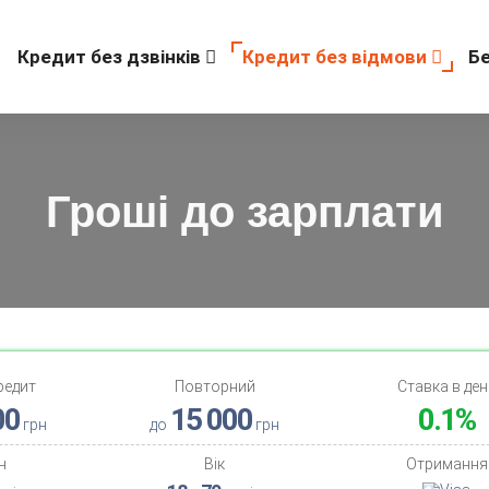
Кредит без дзвінків
Кредит без відмови
Б
Гроші до зарплати
редит
Повторний
Ставка в ден
00
15 000
0.1%
грн
до
грн
н
Вік
Отримання