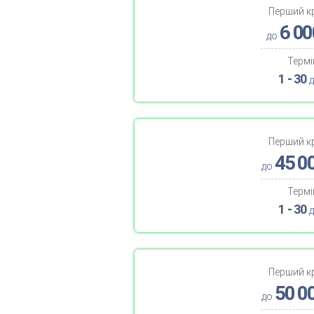
Перший к
6 00
до
Термі
1 - 30
д
Перший к
45 0
до
Термі
1 - 30
д
Перший к
50 0
до