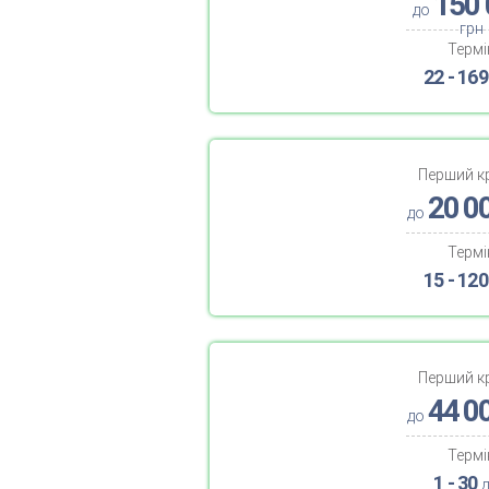
150 
до
грн
Термі
22 - 169
Перший к
20 0
до
Термі
15 - 120
Перший к
44 0
до
Термі
1 - 30
д