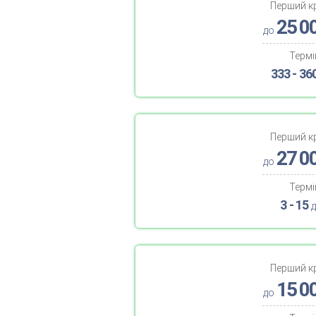
Перший к
25 0
до
Термі
333 - 36
Перший к
27 0
до
Термі
3 - 15
д
Перший к
15 0
до