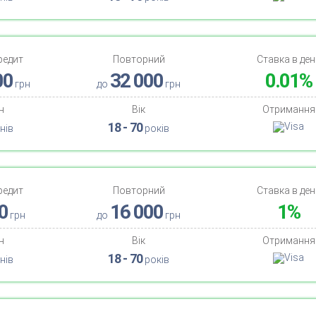
редит
Повторний
Ставка в ден
00
32 000
0.01%
грн
до
грн
н
Вік
Отримання
18 - 70
нів
років
редит
Повторний
Ставка в ден
0
16 000
1%
грн
до
грн
н
Вік
Отримання
18 - 70
нів
років