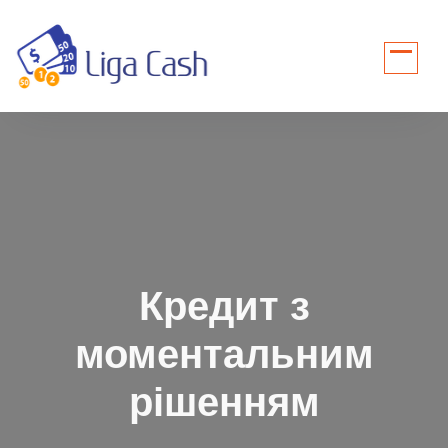
Перейти
до
контенту
Кредит з
моментальним
рішенням