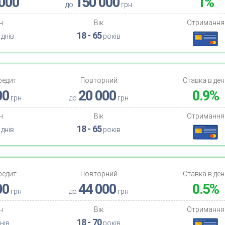
000
150 000
1%
до
грн
н
Вік
Отримання
18 - 65
днів
років
редит
Повторний
Ставка в ден
00
20 000
0.9%
грн
до
грн
н
Вік
Отримання
18 - 65
днів
років
редит
Повторний
Ставка в ден
00
44 000
0.5%
грн
до
грн
н
Вік
Отримання
18 - 70
нів
років