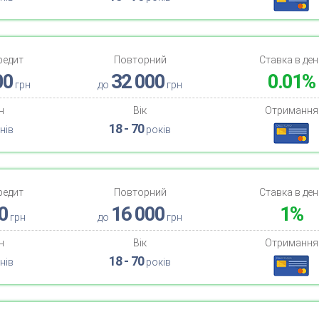
редит
Повторний
Ставка в ден
00
32 000
0.01%
грн
до
грн
н
Вік
Отримання
18 - 70
нів
років
редит
Повторний
Ставка в ден
0
16 000
1%
грн
до
грн
н
Вік
Отримання
18 - 70
нів
років