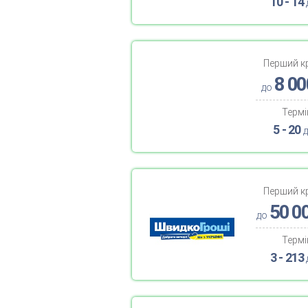
10 - 14
Перший к
8 00
до
Термі
5 - 20
д
Перший к
50 0
до
Термі
3 - 213