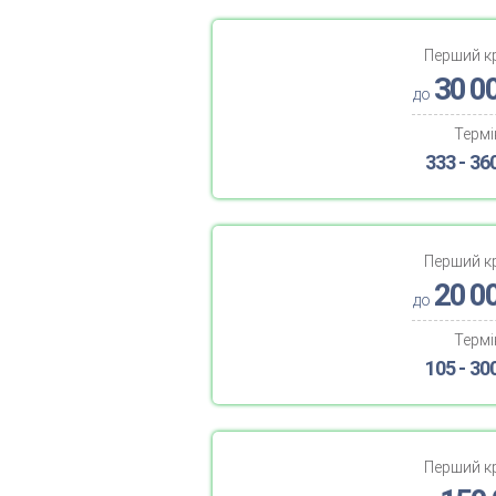
Перший к
30 0
до
Термі
333 - 36
Перший к
20 0
до
Термі
105 - 30
Перший к