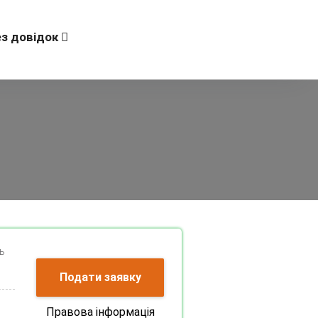
ез довідок
ь
Подати заявку
Правова інформація