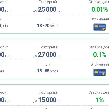
редит
Повторний
Ставка в ден
00
25 000
0.01%
грн
до
грн
н
Вік
Отримання
0
18 - 70
днів
років
редит
Повторний
Ставка в ден
00
27 000
0.1%
грн
до
грн
н
Вік
Отримання
18 - 65
нів
років
редит
Повторний
Ставка в ден
00
15 000
1%
грн
до
грн