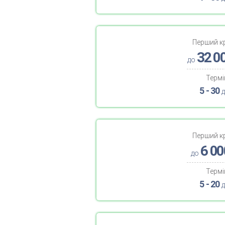
Перший к
32 0
до
Термі
5 - 30
д
Перший к
6 00
до
Термі
5 - 20
д