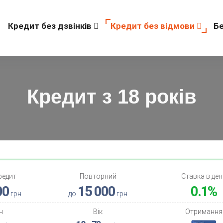
Кредит без дзвінків
Кредит без відмови
Б
Кредит з 18 років
редит
Повторний
Ставка в ден
00
15 000
0.1%
грн
до
грн
н
Вік
Отримання