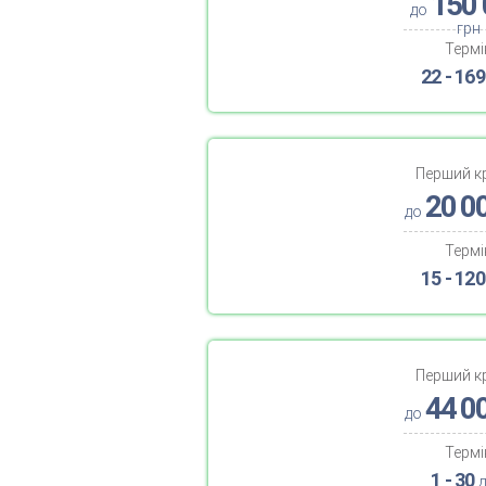
150 
до
грн
Термі
22 - 169
Перший к
20 0
до
Термі
15 - 120
Перший к
44 0
до
Термі
1 - 30
д