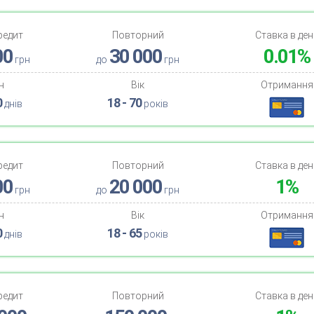
редит
Повторний
Ставка в ден
00
30 000
0.01%
грн
до
грн
н
Вік
Отримання
0
18 - 70
днів
років
редит
Повторний
Ставка в ден
00
20 000
1%
грн
до
грн
н
Вік
Отримання
0
18 - 65
днів
років
редит
Повторний
Ставка в ден