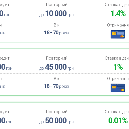
редит
Повторний
Ставка в ден
0
10 000
1.4%
грн
до
грн
н
Вік
Отримання
18 - 70
нів
років
редит
Повторний
Ставка в ден
00
45 000
1%
грн
до
грн
н
Вік
Отримання
18 - 70
нів
років
редит
Повторний
Ставка в ден
00
50 000
0.01%
грн
до
грн