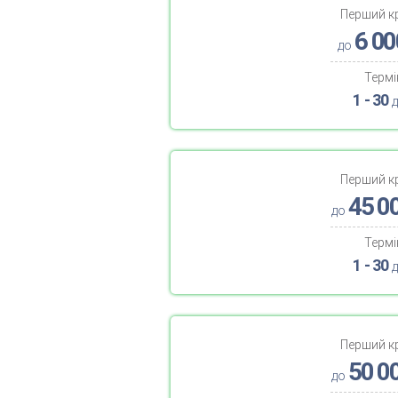
Перший к
6 00
до
Термі
1 - 30
д
Перший к
45 0
до
Термі
1 - 30
д
Перший к
50 0
до