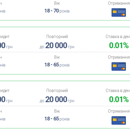
н
Вік
Отримання
18 - 70
нів
років
редит
Повторний
Ставка в ден
00
20 000
0.01%
грн
до
грн
н
Вік
Отримання
18 - 65
нів
років
редит
Повторний
Ставка в ден
00
20 000
0.01%
грн
до
грн
н
Вік
Отримання
18 - 65
нів
років