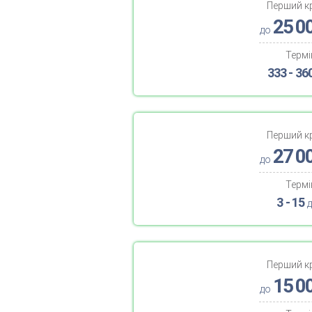
Перший к
25 0
до
Термі
333 - 36
Перший к
27 0
до
Термі
3 - 15
д
Перший к
15 0
до