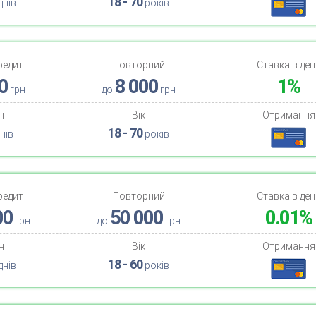
18 - 70
днів
років
редит
Повторний
Ставка в ден
0
8 000
1%
грн
до
грн
н
Вік
Отримання
18 - 70
нів
років
редит
Повторний
Ставка в ден
00
50 000
0.01%
грн
до
грн
н
Вік
Отримання
18 - 60
днів
років